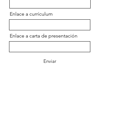
Enlace a currículum
Enlace a carta de presentación
Enviar
Snowdrop Montessori School
181 Washington Street, Suite 1
Haverhill, MA 01832